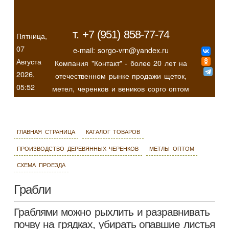
т. +7 (951) 858-77-74
Пятница,
07
e-mail: sorgo-vrn@yandex.ru
Августа
Компания "Контакт" - более 20 лет на
2026,
отечественном рынке продажи щеток,
05:52
метел, черенков и веников сорго оптом
главная страница
каталог товаров
производство деревянных черенков
метлы оптом
схема проезда
Грабли
Граблями можно рыхлить и разравнивать
почву на грядках, убирать опавшие листья