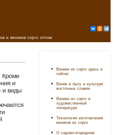
ов и веников сорго оптом
Веники из сорго здесь и
сейчас
. Кроме
ения и
Веник в быту и культуре
восточных славян
 и виды
Веники из сорго в
художественной
речаются
литературе
ти
Технология изготовления
й
веников из сорго
О садово-огородном