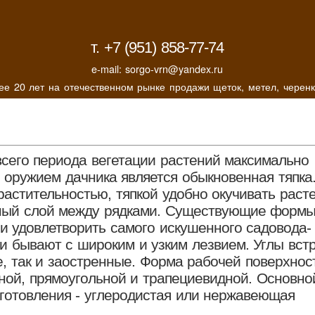
т. +7 (951) 858-77-74
e-mail: sorgo-vrn@yandex.ru
лее 20 лет на отечественном рынке продажи щеток, метел, черенк
сего периода вегетации растений максимально
оружием дачника является обыкновенная тяпка
растительностью, тяпкой удобно окучивать раст
ный слой между рядками. Существующие формы
ии удовлетворить самого искушенного садовода-
ки бывают с широким и узким лезвием. Углы вст
е, так и заостренные. Форма рабочей поверхнос
ной, прямоугольной и трапециевидной. Основно
готовления - углеродистая или нержавеющая