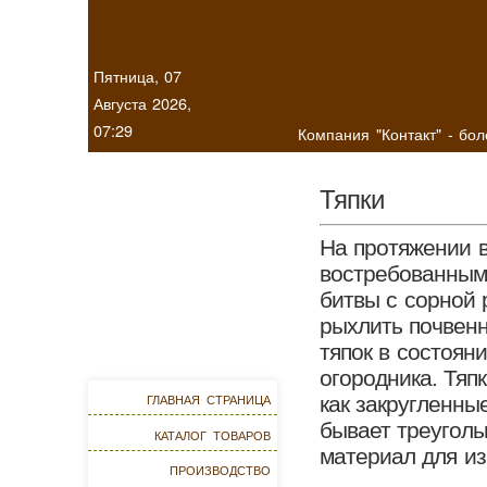
Пятница, 07
Августа 2026,
07:29
Компания "Контакт" - бо
Тяпки
На протяжении в
востребованным 
битвы с сорной 
рыхлить почвен
тяпок в состоян
огородника. Тяп
главная страница
как закругленны
бывает треуголь
каталог товаров
материал для из
производство